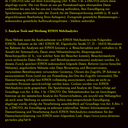
lit. f DSGVO) oder auf Ihrer Einwilligung (Art. 6 Abs. 1 lit. a DSGVO) sofern diese
abgefragt wurde.
Die von Ihnen an uns per Kontaktanfragen übersandten Daten
verbleiben bei uns, bis Sie uns zur Löschung auffordern, Ihre Einwilligung zur
Speicherung widerrufen oder der Zweck für die Datenspeicherung entfällt (z. B. nach
abgeschlossener Bearbeitung Ihres Anliegens). Zwingende gesetzliche Bestimmungen –
insbesondere gesetzliche Aufbewahrungsfristen – bleiben unberührt.
5. Analyse-Tools und Werbung IONOS WebAnalytics
Diese Website nutzt die Analysedienste von IONOS WebAnalytics (im Folgenden:
IONOS). Anbieter ist die 1&1 IONOS SE, Elgendorfer Straße 57, D – 56410 Montabaur.
Im Rahmen der Analysen mit IONOS können u. a. Besucherzahlen und –verhalten (z. B.
Anzahl der Seitenaufrufe, Dauer eines Webseitenbesuchs, Absprungraten),
Besucherquellen (d. h., von welcher Seite der Besucher kommt), Besucherstandorte
sowie technische Daten (Browser- und Betriebssystemversionen) analysiert werden. Zu
diesem Zweck speichert IONOS insbesondere folgende Daten:
Referrer (zuvor besuchte
Webseite), angeforderte Webseite oder Datei Browsertyp und Browserversion,
verwendetes Betriebssystem verwendeter Gerätetyp,
Uhrzeit des Zugriffs,
IP-Adresse in
anonymisierter Form (wird nur zur Feststellung des Orts des Zugriffs verwendet);
Die
Datenerfassung erfolgt laut IONOS vollständig anonymisiert, sodass sie nicht zu
einzelnen Personen zurückverfolgt werden kann. Cookies werden von IONOS
WebAnalytics nicht gespeichert.
Die Speicherung und Analyse der Daten erfolgt auf
Grundlage von Art. 6 Abs. 1 lit. f DSGVO. Der Websitebetreiber hat ein berechtigtes
Interesse an der statistischen Analyse des Nutzerverhaltens, um sowohl sein Webangebot
als auch seine Werbung zu optimieren. Sofern eine entsprechende Einwilligung
abgefragt wurde, erfolgt die Verarbeitung ausschließlich auf Grundlage von Art. 6 Abs. 1
lit. a DSGVO; die Einwilligung ist jederzeit widerrufbar.
Weitere Informationen zur
Datenerfassung und Verarbeitung durch IONOS WebAnalytics entnehmen Sie der
Datenschutzerklaerung von IONOS unter folgendem Link:
https://www.ionos.de/terms-
gtc/index.php?id=6