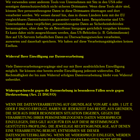
Wir verwenden unter anderem Tools von Unternehmen mit Sitz in den USA oder
sonstigen datenschutzrechtlich nicht sicheren Drittstaaten. Wenn diese Tools aktiv sind,
können Ihre personenbezogene Daten in diese Drittstaaten übertragen und dort
verarbeitet werden. Wir weisen darauf hin, dass in diesen Ländern kein mit der EU
vergleichbares Datenschutzniveau garantiert werden kann. Beispielsweise sind US-
Unternehmen dazu verpflichtet, personenbezogene Daten an Sicherheitsbehörden
herauszugeben, ohne dass Sie als Betroffener hiergegen gerichtlich vorgehen könnten.
Es kann daher nicht ausgeschlossen werden, dass US-Behörden (z. B. Geheimdienste)
Ihre auf US-Servern befindlichen Daten zu Überwachungszwecken verarbeiten,
auswerten und dauerhaft speichern. Wir haben auf diese Verarbeitungstätigkeiten keinen
Einfluss.
Widerruf Ihrer Einwilligung zur Datenverarbeitung
Viele Datenverarbeitungsvorgänge sind nur mit Ihrer ausdrücklichen Einwilligung
möglich. Sie können eine bereits erteilte Einwilligung jederzeit widerrufen. Die
Rechtmäßigkeit der bis zum Widerruf erfolgten Datenverarbeitung bleibt vom Widerruf
unberührt.
Widerspruchsrecht gegen die Datenerhebung in besonderen Fällen sowie gegen
Direktwerbung (Art. 21 DSGVO)
WENN DIE DATENVERARBEITUNG AUF GRUNDLAGE VON ART. 6 ABS. 1 LIT. E
ODER F DSGVO ERFOLGT, HABEN SIE JEDERZEIT DAS RECHT, AUS GRÜNDEN,
DIE SICH AUS IHRER BESONDEREN SITUATION ERGEBEN, GEGEN DIE
VERARBEITUNG IHRER PERSONENBEZOGENEN DATEN WIDERSPRUCH
EINZULEGEN; DIES GILT AUCH FÜR EIN AUF DIESE BESTIMMUNGEN
GESTÜTZTES PROFILING. DIE JEWEILIGE RECHTSGRUNDLAGE, AUF DENEN
EINE VERARBEITUNG BERUHT, ENTNEHMEN SIE DIESER
DATENSCHUTZERKLÄRUNG. WENN SIE WIDERSPRUCH EINLEGEN, WERDEN
WIR IHRE BETROFFENEN PERSONENBEZOGENEN DATEN NICHT MEHR