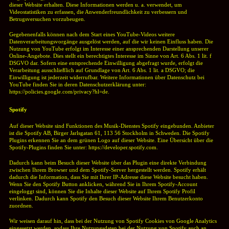
dieser Website erhalten. Diese Informationen werden u. a. verwendet, um
Videostatistiken zu erfassen, die Anwenderfreundlichkeit zu verbessern und
Betrugsversuchen vorzubeugen.
Gegebenenfalls können nach dem Start eines YouTube-Videos weitere
Datenverarbeitungsvorgänge ausgelöst werden, auf die wir keinen Einfluss haben.
Die
Nutzung von YouTube erfolgt im Interesse einer ansprechenden Darstellung unserer
Online-Angebote. Dies stellt ein berechtigtes Interesse im Sinne von Art. 6 Abs. 1 lit. f
DSGVO dar. Sofern eine entsprechende Einwilligung abgefragt wurde, erfolgt die
Verarbeitung ausschließlich auf Grundlage von Art. 6 Abs. 1 lit. a DSGVO; die
Einwilligung ist jederzeit widerrufbar.
Weitere Informationen über Datenschutz bei
YouTube finden Sie in deren Datenschutzerklärung unter:
https://policies.google.com/privacy?hl=de.
Spotify
Auf dieser Website sind Funktionen des Musik-Dienstes Spotify eingebunden. Anbieter
ist die Spotify AB, Birger Jarlsgatan 61, 113 56 Stockholm in Schweden. Die Spotify
Plugins erkennen Sie an dem grünen Logo auf dieser Website. Eine Übersicht über die
Spotify-Plugins finden Sie unter: https://developer.spotify.com.
Dadurch kann beim Besuch dieser Website über das Plugin eine direkte Verbindung
zwischen Ihrem Browser und dem Spotify-Server hergestellt werden. Spotify erhält
dadurch die Information, dass Sie mit Ihrer IP-Adresse diese Website besucht haben.
Wenn Sie den Spotify Button anklicken, während Sie in Ihrem Spotify-Account
eingeloggt sind, können Sie die Inhalte dieser Website auf Ihrem Spotify Profil
verlinken. Dadurch kann Spotify den Besuch dieser Website Ihrem Benutzerkonto
zuordnen.
Wir weisen darauf hin, dass bei der Nutzung von Spotify Cookies von Google Analytics
eingesetzt werden, sodass Ihre Nutzungsdaten bei der Nutzung von Spotify auch an