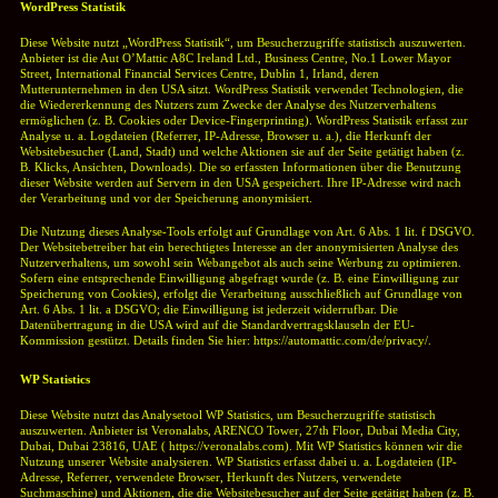
WordPress Statistik
Diese Website nutzt „WordPress Statistik“, um Besucherzugriffe statistisch auszuwerten.
Anbieter ist die Aut O’Mattic A8C Ireland Ltd., Business Centre, No.1 Lower Mayor
Street, International Financial Services Centre, Dublin 1, Irland, deren
Mutterunternehmen in den USA sitzt.
WordPress Statistik verwendet Technologien, die
die Wiedererkennung des Nutzers zum Zwecke der Analyse des Nutzerverhaltens
ermöglichen (z. B. Cookies oder Device-Fingerprinting). WordPress Statistik erfasst zur
Analyse u. a. Logdateien (Referrer, IP-Adresse, Browser u. a.), die Herkunft der
Websitebesucher (Land, Stadt) und welche Aktionen sie auf der Seite getätigt haben (z.
B. Klicks, Ansichten, Downloads). Die so erfassten Informationen über die Benutzung
dieser Website werden auf Servern in den USA gespeichert. Ihre IP-Adresse wird nach
der Verarbeitung und vor der Speicherung anonymisiert.
Die Nutzung dieses Analyse-Tools erfolgt auf Grundlage von Art. 6 Abs. 1 lit. f DSGVO.
Der Websitebetreiber hat ein berechtigtes Interesse an der anonymisierten Analyse des
Nutzerverhaltens, um sowohl sein Webangebot als auch seine Werbung zu optimieren.
Sofern eine entsprechende Einwilligung abgefragt wurde (z. B. eine Einwilligung zur
Speicherung von Cookies), erfolgt die Verarbeitung ausschließlich auf Grundlage von
Art. 6 Abs. 1 lit. a DSGVO; die Einwilligung ist jederzeit widerrufbar.
Die
Datenübertragung in die USA wird auf die Standardvertragsklauseln der EU-
Kommission gestützt. Details finden Sie hier:
https://automattic.com/de/privacy/.
WP Statistics
Diese Website nutzt das Analysetool WP Statistics, um Besucherzugriffe statistisch
auszuwerten. Anbieter ist Veronalabs, ARENCO Tower, 27th Floor, Dubai Media City,
Dubai, Dubai 23816, UAE ( https://veronalabs.com).
Mit WP Statistics können wir die
Nutzung unserer Website analysieren. WP Statistics erfasst dabei u. a. Logdateien (IP-
Adresse, Referrer, verwendete Browser, Herkunft des Nutzers, verwendete
Suchmaschine) und Aktionen, die die Websitebesucher auf der Seite getätigt haben (z. B.