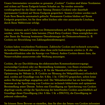
Unsere Internetseiten verwenden so genannte „Cookies“. Cookies sind kleine Textdateien
und richten auf Ihrem Endgerät keinen Schaden an. Sie werden entweder
vorübergehend für die Dauer einer Sitzung (Session-Cookies) oder dauerhaft
(permanente Cookies) auf Ihrem Endgerät gespeichert. Session-Cookies werden nach
Ende Ihres Besuchs automatisch gelöscht. Permanente Cookies bleiben auf Ihrem
Endgerät gespeichert, bis Sie diese selbst löschen oder eine automatische Löschung
durch Ihren Webbrowser erfolgt.
Teilweise können auch Cookies von Drittunternehmen auf Ihrem Endgerät gespeichert
werden, wenn Sie unsere Seite betreten (Third-Party-Cookies). Diese ermöglichen uns
oder Ihnen die Nutzung bestimmter Dienstleistungen des Drittunternehmens (z. B.
Cookies zur Abwicklung von Zahlungsdienstleistungen).
Cookies haben verschiedene Funktionen. Zahlreiche Cookies sind technisch notwendig,
da bestimmte Websitefunktionen ohne diese nicht funktionieren würden (z. B. die
Warenkorbfunktion oder die Anzeige von Videos). Andere Cookies dienen dazu, das
Nutzerverhalten auszuwerten oder Werbung anzuzeigen.
Cookies, die zur Durchführung des elektronischen Kommunikationsvorgangs
(notwendige Cookies) oder zur Bereitstellung bestimmter, von Ihnen erwünschter
Funktionen (funktionale Cookies, z. B. für die Warenkorbfunktion) oder zur
Optimierung der Website (z. B. Cookies zur Messung des Webpublikums) erforderlich
sind, werden auf Grundlage von Art. 6 Abs. 1 lit. f DSGVO gespeichert, sofern keine
andere Rechtsgrundlage angegeben wird. Der Websitebetreiber hat ein berechtigtes
Interesse an der Speicherung von Cookies zur technisch fehlerfreien und optimierten
Bereitstellung seiner Dienste. Sofern eine Einwilligung zur Speicherung von Cookies
abgefragt wurde, erfolgt die Speicherung der betreffenden Cookies ausschließlich auf
Grundlage dieser Einwilligung (Art. 6 Abs. 1 lit. a DSGVO); die Einwilligung ist
jederzeit widerrufbar.
Sie können Ihren Browser so einstellen, dass Sie über das Setzen von Cookies informiert