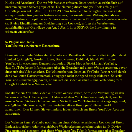
Klicks und Ansichten).
Die mit WP Statistics erfassten Daten werden ausschließlich auf
unserem eigenen Server gespeichert.
Die Nutzung dieses Analyse-Tools erfolgt auf
Grundlage von Art. 6 Abs. 1 lit. f DSGVO. Wir haben ein berechtigtes Interesse an der
anonymisierten Analyse des Nutzerverhaltens, um sowohl unser Webangebot als auch
unsere Werbung zu optimieren. Sofern eine entsprechende Einwilligung abgefragt wurde
(z. B. eine Einwilligung zur Speicherung von Cookies), erfolgt die Verarbeitung
ausschließlich auf Grundlage von Art. 6 Abs. 1 lit. a DSGVO; die Einwilligung ist
jederzeit widerrufbar.
6. Plugins und Tools
YouTube mit erweitertem Datenschutz
Diese Website bindet Videos der YouTube ein. Betreiber der Seiten ist die Google Ireland
Limited („Google“), Gordon House, Barrow Street, Dublin 4, Irland.
Wir nutzen
YouTube im erweiterten Datenschutzmodus. Dieser Modus bewirkt laut YouTube,
dass
YouTube keine Informationen über die Besucher auf dieser Website speichert, bevor
diese sich das Video ansehen. Die Weitergabe von Daten an YouTube-Partner wird durch
den erweiterten Datenschutzmodus hingegen nicht zwingend ausgeschlossen. So stellt
YouTube – unabhängig davon, ob Sie sich ein Video ansehen – eine Verbindung zum
Google DoubleClick-Netzwerk her.
Sobald Sie ein YouTube-Video auf dieser Website starten, wird eine Verbindung zu den
Servern von YouTube hergestellt. Dabei wird dem YouTube-Server mitgeteilt, welche
unserer Seiten Sie besucht haben. Wenn Sie in Ihrem YouTube-Account eingeloggt sind,
ermöglichen Sie YouTube, Ihr Surfverhalten direkt Ihrem persönlichen Profil
zuzuordnen. Dies können Sie verhindern, indem Sie sich aus Ihrem YouTube- Account
ausloggen.
Des Weiteren kann YouTube nach Starten eines Videos verschiedene Cookies auf Ihrem
Endgerät speichern oder vergleichbare Wiedererkennungstechnologien (z. B. Device-
Fingerprinting) einsetzen. Auf diese Weise kann YouTube Informationen über Besucher