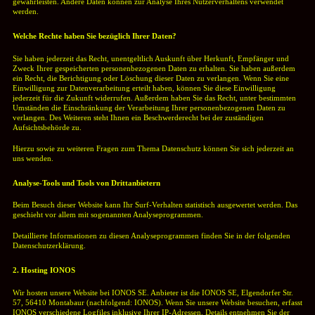
gewährleisten. Andere Daten können zur Analyse Ihres Nutzerverhaltens verwendet
werden.
Welche Rechte haben Sie bezüglich Ihrer Daten?
Sie haben jederzeit das Recht, unentgeltlich Auskunft über Herkunft, Empfänger und
Zweck Ihrer gespeicherten personenbezogenen Daten zu erhalten. Sie haben außerdem
ein Recht, die Berichtigung oder Löschung dieser Daten zu verlangen. Wenn Sie eine
Einwilligung zur Datenverarbeitung erteilt haben, können Sie diese Einwilligung
jederzeit für die Zukunft widerrufen. Außerdem haben Sie das Recht, unter bestimmten
Umständen die Einschränkung der Verarbeitung Ihrer personenbezogenen Daten zu
verlangen. Des Weiteren steht Ihnen ein Beschwerderecht bei der zuständigen
Aufsichtsbehörde zu.
Hierzu sowie zu weiteren Fragen zum Thema Datenschutz können Sie sich jederzeit an
uns wenden.
Analyse-Tools und Tools von Drittanbietern
Beim Besuch dieser Website kann Ihr Surf-Verhalten statistisch ausgewertet werden. Das
geschieht vor allem mit sogenannten Analyseprogrammen.
Detaillierte Informationen zu diesen Analyseprogrammen finden Sie in der folgenden
Datenschutzerklärung.
2. Hosting IONOS
Wir hosten unsere Website bei IONOS SE. Anbieter ist die IONOS SE, Elgendorfer Str.
57, 56410 Montabaur (nachfolgend: IONOS). Wenn Sie unsere Website besuchen, erfasst
IONOS verschiedene Logfiles inklusive Ihrer IP-Adressen. Details entnehmen Sie der