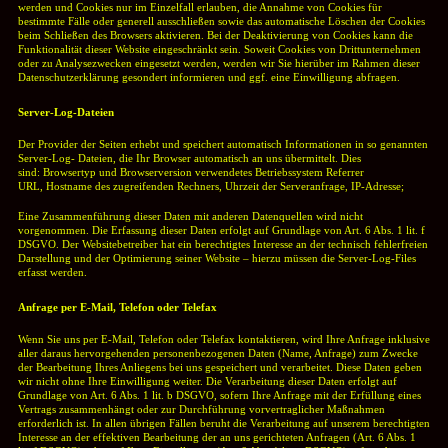
werden und Cookies nur im Einzelfall erlauben, die Annahme von Cookies für
bestimmte Fälle oder generell ausschließen sowie das automatische Löschen der Cookies
beim Schließen des Browsers aktivieren. Bei der Deaktivierung von Cookies kann die
Funktionalität dieser Website eingeschränkt sein.
Soweit Cookies von Drittunternehmen
oder zu Analysezwecken eingesetzt werden, werden wir Sie hierüber im Rahmen dieser
Datenschutzerklärung gesondert informieren und ggf. eine Einwilligung abfragen.
Server-Log-Dateien
Der Provider der Seiten erhebt und speichert automatisch Informationen in so genannten
Server-Log- Dateien, die Ihr Browser automatisch an uns übermittelt. Dies
sind:
Browsertyp und Browserversion verwendetes Betriebssystem Referrer
URL,
Hostname des zugreifenden Rechners,
Uhrzeit der Serveranfrage,
IP-Adresse;
Eine Zusammenführung dieser Daten mit anderen Datenquellen wird nicht
vorgenommen.
Die Erfassung dieser Daten erfolgt auf Grundlage von Art. 6 Abs. 1 lit. f
DSGVO. Der Websitebetreiber hat ein berechtigtes Interesse an der technisch fehlerfreien
Darstellung und der Optimierung seiner Website – hierzu müssen die Server-Log-Files
erfasst werden.
Anfrage per E-Mail, Telefon oder Telefax
Wenn Sie uns per E-Mail, Telefon oder Telefax kontaktieren, wird Ihre Anfrage inklusive
aller daraus hervorgehenden personenbezogenen Daten (Name, Anfrage) zum Zwecke
der Bearbeitung Ihres Anliegens bei uns gespeichert und verarbeitet. Diese Daten geben
wir nicht ohne Ihre Einwilligung weiter.
Die Verarbeitung dieser Daten erfolgt auf
Grundlage von Art. 6 Abs. 1 lit. b DSGVO, sofern Ihre Anfrage mit der Erfüllung eines
Vertrags zusammenhängt oder zur Durchführung vorvertraglicher Maßnahmen
erforderlich ist. In allen übrigen Fällen beruht die Verarbeitung auf unserem berechtigten
Interesse an der effektiven Bearbeitung der an uns gerichteten Anfragen (Art. 6 Abs. 1