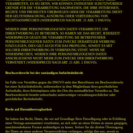
VERARBEITEN, ES SEI DENN, WIR KÖNNEN ZWINGENDE SCHUTZWÜRDIGE
GRÜNDE FÜR DIE VERARBEITUNG NACHWEISEN, DIE IHRE INTERESSEN,
RECHTE UND FREIHEITEN ÜBERWIEGEN ODER DIE VERARBEITUNG DIENT
DER GELTENDMACHUNG, AUSÜBUNG ODER VERTEIDIGUNG VON
RECHTSANSPRÜCHEN (WIDERSPRUCH NACH ART. 21 ABS. 1 DSGVO).
WERDEN IHRE PERSONENBEZOGENEN DATEN VERARBEITET, UM
DIREKTWERBUNG ZU BETREIBEN,
SO HABEN SIE DAS RECHT, JEDERZEIT
WIDERSPRUCH GEGEN DIE VERARBEITUNG SIE BETREFFENDER
PERSONENBEZOGENER DATEN ZUM ZWECKE DERARTIGER WERBUNG
EINZULEGEN; DIES GILT AUCH FÜR DAS PROFILING, SOWEIT ES MIT
SOLCHER DIREKTWERBUNG IN VERBINDUNG STEHT. WENN SIE
WIDERSPRECHEN, WERDEN IHRE PERSONENBEZOGENEN DATEN
ANSCHLIESSEND NICHT MEHR ZUM ZWECKE DER DIREKTWERBUNG
VERWENDET (WIDERSPRUCH NACH ART. 21 ABS. 2 DSGVO).
Beschwerderecht bei der zuständigen Aufsichtsbehörde
Im Falle von Verstößen gegen die DSGVO steht den Betroffenen ein Beschwerderecht
bei einer Aufsichtsbehörde, insbesondere in dem Mitgliedstaat ihres gewöhnlichen
Aufenthalts, ihres Arbeitsplatzes oder des Orts des mutmaßlichen Verstoßes zu. Das
Beschwerderecht besteht unbeschadet anderweitiger verwaltungsrechtlicher oder
gerichtlicher Rechtsbehelfe.
Recht auf Datenübertragbarkeit
Sie haben das Recht, Daten, die wir auf Grundlage Ihrer Einwilligung oder in Erfüllung
eines Vertrags automatisiert verarbeiten, an sich oder an einen Dritten in einem gängigen,
maschinenlesbaren Format aushändigen zu lassen. Sofern Sie die direkte Übertragung
der Daten an einen anderen Verantwortlichen verlangen, erfolgt dies nur, soweit es